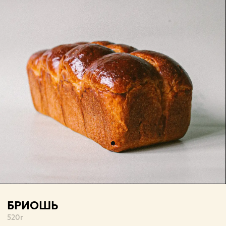
БРИОШЬ
520
г